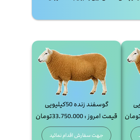
گوسفند زنده 50کیلیویی
قیمت امروز :
33.750.000
تومان
جهت سفارش اقدام نمائید