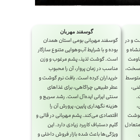
گوسفند مهربان
ت و در
گوسفند مهربانی بومی استان همدان
شاه و
بوده و با شرایط آب‌وهوایی متنوع سازگار
قاومت
است. گوشت لذیذ، پشم مرغوب و وزن
ط سخت،
مناسب در زمان پروار، آن را محبوب
 متوسط
خریداران کرده است. بافت نرم گوشت و
غنی،
عطر طبیعی چراگاهی، برای غذاهای
.
سنتی ایرانی ایده‌آل است. رشد سریع و
،
هزینه نگهداری پایین، پرورش آن را
 گوشت
اقتصادی می‌کند. پشم مهربانی در قالی و
 متعادل
گلیم دستباف کاربرد زیادی دارد. این
ویژگی‌ها باعث شده بازار فروش داخلی و