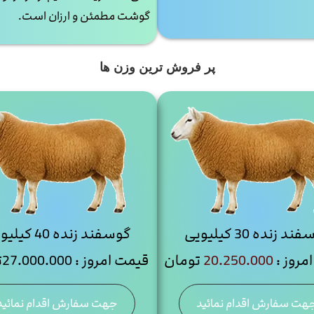
گوشت مطمئن و ارزان است.
پر فروش ترین وزن ها
د زنده 30 کیلیویی
گوسفند زنده 40 کیلیویی
مروز :
20.250.000
تومان
قیمت امروز : 27.000.000تومان
هت سفارش اقدام نمائید
جهت سفارش اقدام نمائید