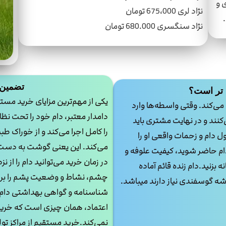
 و
نژاد لری 675،000 تومان
نژاد سنگسری 680.000 تومان
تضمین 
 تر است؟
یکی از مهم‌ترین مزایای خرید مست
 می‌کند. وقتی واسطه‌ها وارد
دامدار معتبر، دام خود را تحت ن
نند و در نهایت مشتری باید
را کامل اجرا می‌کند و از خوراک ط
 پول دام و زحمات واقعی او را
می‌کند. این یعنی گوشت به دست آ
دام حاضر شوید، کیفیت علوفه و
در زمان خرید می‌توانید دام را از
 بزنید.دام زنده قائم آماده
چشم، نشاط و وضعیت پشم را بررسی 
 گوسفندی نیاز دارند میباشد.
شناسنامه و گواهی بهداشتی دام، 
اعتماد، همان چیزی است که خرید ا
نمی‌کند.خرید مستقیم از مراکز ت