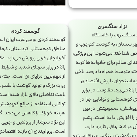
نژاد سنگسری
گوسفند کردی
سنگسری، با خاستگاه
گوسفند کردی بومی غرب ایران اس
 سمنان، به گوشت کم‌چرب و
مناطق کوهستانی کردستان، کرمان
 شناخته می‌شود. این ویژگی،
آذربایجان غربی پرورش می‌یابد. م
نه‌ای سالم برای خانواده‌ها کرده
بالا در برابر سرمای شدید و شرای
ه متوسط همراه با درصد بالای
از مهم‌ترین مزایای آن است. جثه
 استخوان، ارزش اقتصادی
رو به بزرگ و تولید گوشت با طعم 
بالا می‌برد. مقاومت در برابر
باعث تقاضای بالای بازار شده است
 کوهستانی و توانایی چرا در
توانایی استفاده از مراتع کم‌پوشش
م‌پوشش، محبوبیتش در بین
هزینه خوراک را کاهش می‌دهد.
 را افزایش داده است. پشم
این نژاد سرشار از پروتئین و چربی
 در فرش‌بافی کاربرد دارد.
است. پرواربندی آن بازده اقتصادی
ندی گوشت سنگسری بالا است و