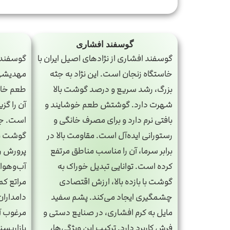
گوسفند افشاری
گوسفند افشاری از نژادهای اصیل ایران با
گوسفند 
خاستگاه زنجان است. این نژاد به جثه
مهدیشهر
بزرگ، رشد سریع و درصد گوشت بالا
طعم خاص
شهرت دارد. گوشتش طعم خوشایند و
آن را گزی
بافتی نرم دارد و برای مصرف خانگی و
است. جث
رستورانی ایده‌آل است. مقاومت بالا در
گوشت به
برابر سرما، آن را مناسب مناطق مرتفع
پرورش را 
کرده است. توانایی تبدیل خوراک به
آب‌وهوای
گوشت با بازده بالا، ارزش اقتصادی
مراتع ک
چشمگیری ایجاد می‌کند. پشم سفید
دامداران
مایل به کرم افشاری، در صنایع دستی و
مرغوب آن
فرش کاربرد دارد. ترکیب این ویژگی‌ها،
بازارپس