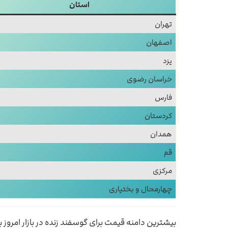
استان
تهران
اصفهان
یزد
خراسان رضوی
فارس
کردستان
همدان
قم
مرکزی
چهارمحال و بختیاری