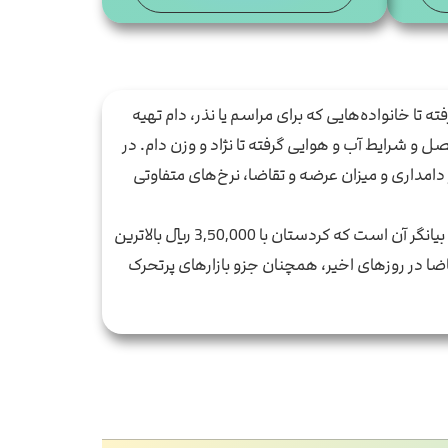
ا خانواده‌هایی که برای مراسم یا نذر، دام تهیه
 و شرایط آب و هوایی گرفته تا نژاد و وزن دام. در
دامداری و میزان عرضه و تقاضا، نرخ‌های متفاوتی
قیمت دام زنده به 2,845,000 ریال رسید که نسبت به روز گذشته 15 هزار ریال افزایش نشان می‌دهد. بررسی جزئیات استانی بیانگر آن است که کردستان با 3,50,000 ریال بالاترین
ان با 2,850,000 ریال کمترین قیمت را دارد. تهران با میانگین 3,100,000 ریال و رشد تقاضا در روزهای اخیر، همچنان جزو بازارهای پرتحرک