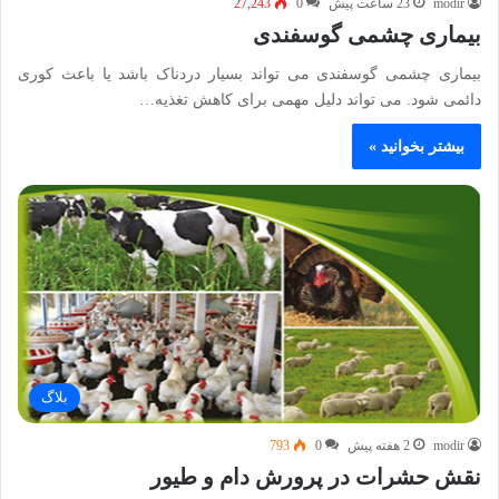
modir
23 ساعت پیش
0
27,243
بیماری چشمی گوسفندی
بیماری چشمی گوسفندی می تواند بسیار دردناک باشد یا باعث کوری
دائمی شود. می تواند دلیل مهمی برای کاهش تغذیه…
بیشتر بخوانید »
بلاگ
modir
2 هفته پیش
0
793
نقش حشرات در پرورش دام و طیور