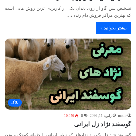
تشخیص سن گاو از روی دندان یکی از کاربردی‌ ترین روش‌ هایی است
که بهترین مراکز فروش دام زنده ،…
بیشتر بخوانید »
بلاگ
modir
ژانویه 11, 2026
0
10,546
گوسفند نژاد زل ایرانی
گوسفند نژاد زل یکی از نژادهای کم‌ نظیر ایرانی با جثه‌ای کوچک و وزن