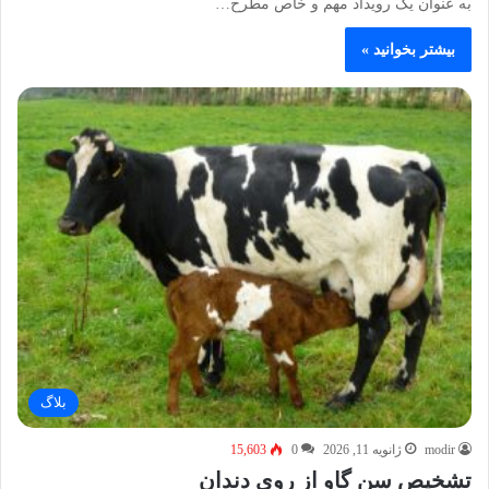
به عنوان یک رویداد مهم و خاص مطرح…
بیشتر بخوانید »
بلاگ
modir
ژانویه 11, 2026
0
15,603
تشخیص سن گاو از روی دندان