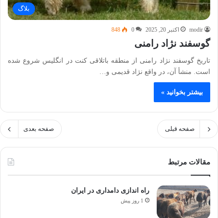
بلاگ
modir
اکتبر 20, 2025
0
848
گوسفند نژاد رامنی
تاریخ گوسفند نژاد رامنی از منطقه باتلاقی کنت در انگلیس شروع شده
است. منشأ آن، در واقع نژاد قدیمی و…
بیشتر بخوانید »
صفحه قبلی
صفحه بعدی
مقالات مرتبط
راه اندازی دامداری در ایران
1 روز پیش