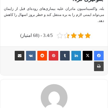
بله، واکسیناسیون مادران علیه بیماری‌های روده‌ای قبل از زایمان
می‌تواند ایمنی لازم را به بره منتقل کند و خطر بروز اسهال را کاهش
دهد.
3.4/5 - (68 امتیاز)
لینکدین
‫تامبلر
‫پین‌ترست
‫رددیت
‫VKontakte
اشتراک گذاری از طریق ایمیل
چاپ