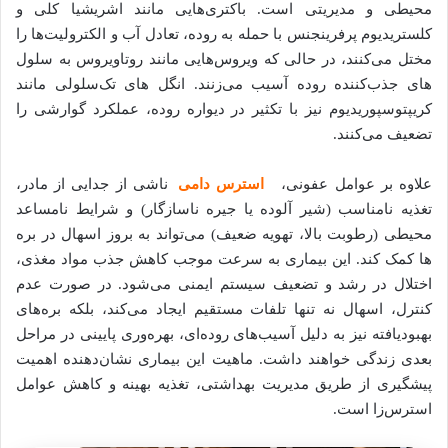
محیطی و مدیریتی است. باکتری‌هایی مانند اشریشیا کلی و
کلستریدیوم پرفرینجنس با حمله به روده، تعادل آب و الکترولیت‌ها را
مختل می‌کنند، در حالی که ویروس‌هایی مانند روتاویروس به سلول‌
های جذب‌کننده روده آسیب می‌زنند. انگل‌ های تک‌سلولی مانند
کریپتوسپوریدیوم نیز با تکثیر در دیواره روده، عملکرد گوارشی را
تضعیف می‌کنند.
علاوه بر عوامل عفونی،
استرس دامی
ناشی از جدایی از مادر،
تغذیه نامناسب (شیر آلوده یا جیره ناسازگار) و شرایط نامساعد
محیطی (رطوبت بالا، تهویه ضعیف) می‌تواند به بروز اسهال در بره
ها کمک کند. این بیماری به سرعت موجب کاهش جذب مواد مغذی،
اختلال در رشد و تضعیف سیستم ایمنی می‌شود. در صورت عدم
کنترل، اسهال نه تنها تلفات مستقیم ایجاد می‌کند، بلکه بره‌های
بهبودیافته نیز به دلیل آسیب‌های روده‌ای، بهره‌وری پایینی در مراحل
بعدی زندگی خواهند داشت. ماهیت این بیماری نشان‌دهنده اهمیت
پیشگیری از طریق مدیریت بهداشتی، تغذیه بهینه و کاهش عوامل
استرس‌زا است.