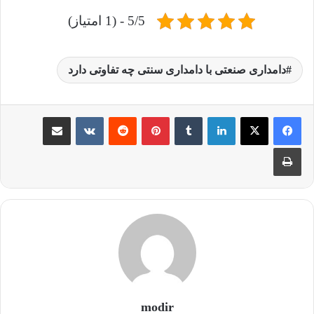
5/5 - (1 امتیاز)
دامداری صنعتی با دامداری سنتی چه تفاوتی دارد
لینکدین
‫تامبلر
‫پین‌ترست
‫رددیت
‫VKontakte
اشتراک گذاری از طریق ایمیل
چاپ
modir