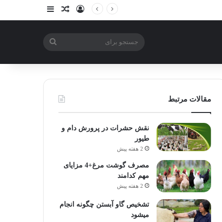
ورود
سایدبار
نوشته تصادفی
جستجو
برای
مقالات مرتبط
نقش حشرات در پرورش دام و
طیور
2 هفته پیش
مصرف گوشت مرغ+4 مزایای
مهم کدامند
2 هفته پیش
تشخیص گاو آبستن چگونه انجام
میشود