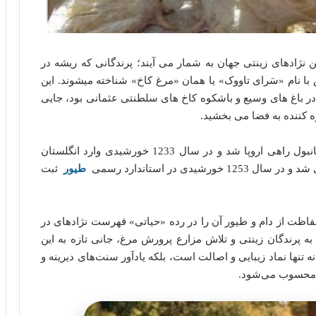
 نژادهای زینتی جهان به شمار می‌ آیند؛ پرندگانی که ریشه در
با نام «سَرای تاووک» یا همان «مرغ کاخ» شناخته میشوند. این
 در باغ‌ های وسیع و باشکوه کاخ‌ های سلطنتی عثمانی بود، جایی
‌ کننده به فضا می‌ بخشید.
نژاد سلطان نخستین بار در میانه قرن نوزدهم از استانبول راهی اروپا شد و در سال 1233 خورشیدی وارد انگلستان
یدی در استاندارد رسمی
طیور
ثبت
حفاظت از دام و طیور آن را در رده «حیاتی» فهرست نژادهای در
 به پرندگان زینتی و تلاش مزارع پرورش مرغ، جانی تازه به این
ها نماد زیبایی و اصالت است، بلکه یادآور سنت‌های دیرینه و
ن محسوب می‌شود.