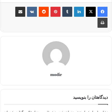
لینکدین
‫تامبلر
‫پین‌ترست
‫رددیت
‫VKontakte
اشتراک گذاری از طریق ایمیل
چاپ
modir
دیدگاهتان را بنویسید