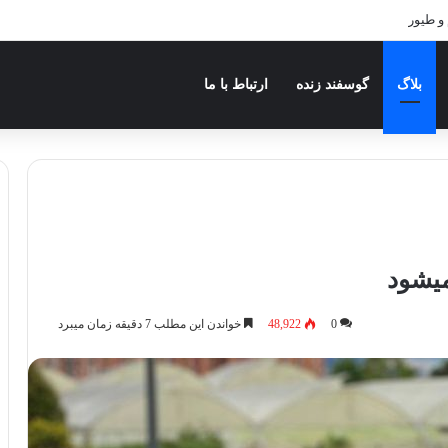
و طیور
بلاگ
گوسفند زنده
ارتباط با ما
میشود
0
48,922
خواندن این مطلب 7 دقیقه زمان میبرد